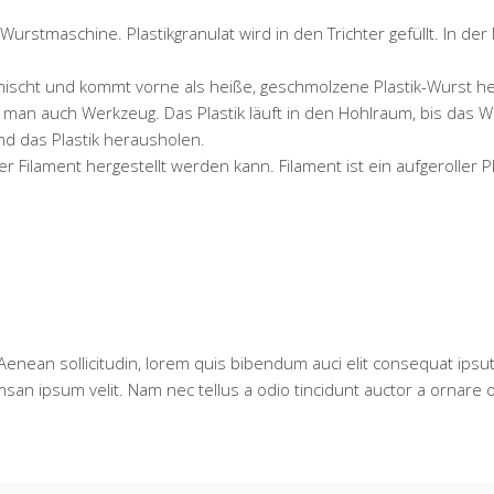
Wurstmaschine. Plastikgranulat wird in den Trichter gefüllt. In de
 vermischt und kommt vorne als heiße, geschmolzene Plastik-Wurst
n auch Werkzeug. Das Plastik läuft in den Hohlraum, bis das Wer
nd das Plastik herausholen.
r Filament hergestellt werden kann. Filament ist ein aufgeroller 
 Aenean sollicitudin, lorem quis bibendum auci elit consequat ipsut
san ipsum velit. Nam nec tellus a odio tincidunt auctor a ornare