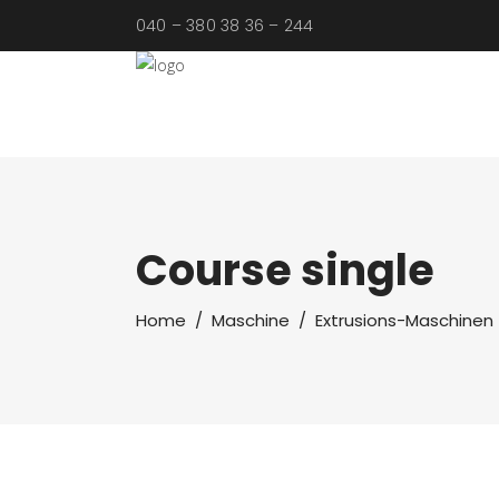
040 – 380 38 36 – 244
Course single
Home
/
Maschine
/
Extrusions-Maschinen