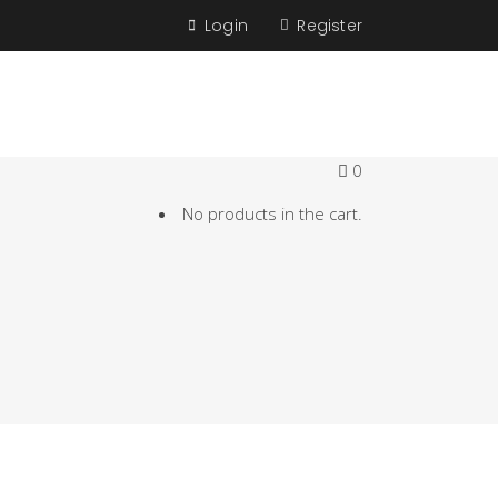
Login
Register
0
No products in the cart.