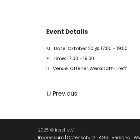
Event Details
Date:
Oktober 20 @ 17:00
-
19:00
Time:
17:00 - 19:00
Venue:
Offener Werkstatt-Treff
Previous
2025 © insel-e.V.
Impressum
|
Datenschutz
|
AGB
|
Versand
|
Wi