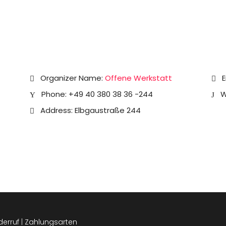
Organizer Name:
Offene Werkstatt
E
Phone:
+49 40 380 38 36 -244
W
Address:
Elbgaustraße 244
derruf
|
Zahlungsarten