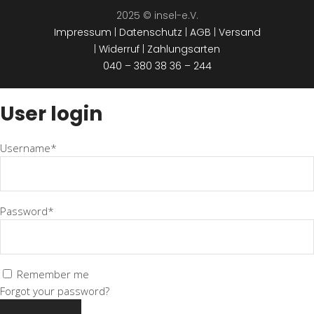
2025 © insel-e.V.
Impressum
|
Datenschutz
|
AGB
|
Versand
|
Widerruf
|
Zahlungsarten
040 – 380 38 36 – 244
User login
Username*
Password*
Remember me
Forgot your password?