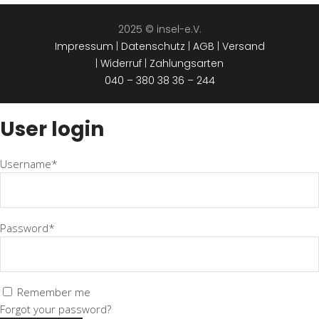
2025 © insel-e.V.
Impressum
|
Datenschutz
|
AGB
|
Versand
|
Widerruf
|
Zahlungsarten
040 – 380 38 36 – 244
User login
Username*
Password*
Remember me
Forgot your password?