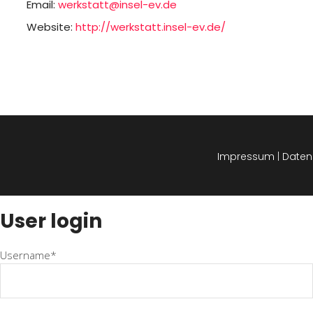
Email:
werkstatt@insel-ev.de
Website:
http://werkstatt.insel-ev.de/
Impressum
|
Daten
User login
Username*