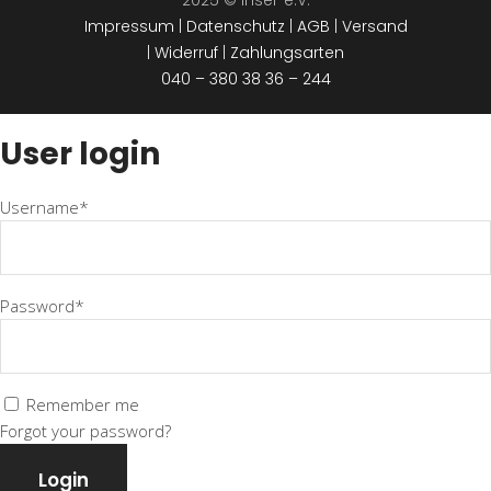
Impressum
|
Datenschutz
|
AGB
|
Versand
|
Widerruf
|
Zahlungsarten
040 – 380 38 36 – 244
User login
Username*
Password*
Remember me
Forgot your password?
Login