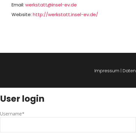
Email:
werkstatt@insel-ev.de
Website:
http://werkstatt.insel-ev.de/
Impressum
|
Daten
User login
Username*