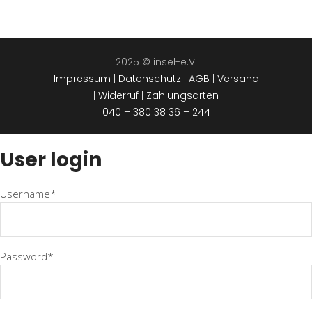
2025 © insel-e.V.
Impressum
|
Datenschutz
|
AGB
|
Versand
|
Widerruf
|
Zahlungsarten
040 – 380 38 36 – 244
User login
Username*
Password*