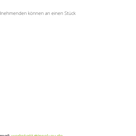
 Teilnehmenden können an einen Stück
mail:
werkstatt@insel-ev.de