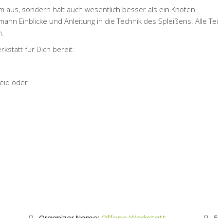
tim aus, sondern hält auch wesentlich besser als ein Knoten.
mann Einblicke und Anleitung in die Technik des Spleißens. Alle
n.
kstatt für Dich bereit.
eid oder
Organizer Name:
Offene Werkstatt
E