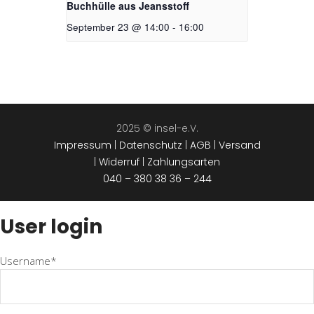
Buchhülle aus Jeansstoff
September 23 @ 14:00
-
16:00
2025 © insel-e.V.
Impressum
|
Datenschutz
|
AGB
|
Versand
|
Widerruf
|
Zahlungsarten
040 – 380 38 36 – 244
User login
Username*