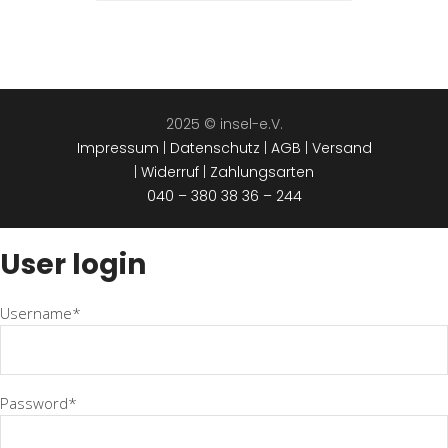
2025 © insel-e.V.
Impressum
|
Datenschutz
|
AGB
|
Versand
|
Widerruf
|
Zahlungsarten
040 – 380 38 36 – 244
User login
Username*
Password*