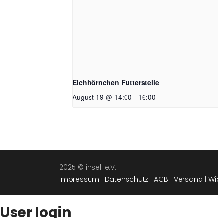
Eichhörnchen Futterstelle
August 19 @ 14:00
-
16:00
2025 © insel-e.V.
Impressum
|
Datenschutz
|
AGB
|
Versand
|
Wi
User login