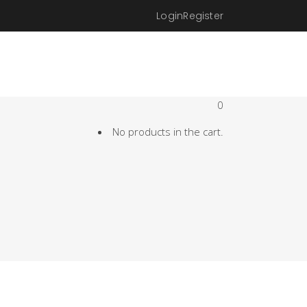
Login
Register
0
No products in the cart.