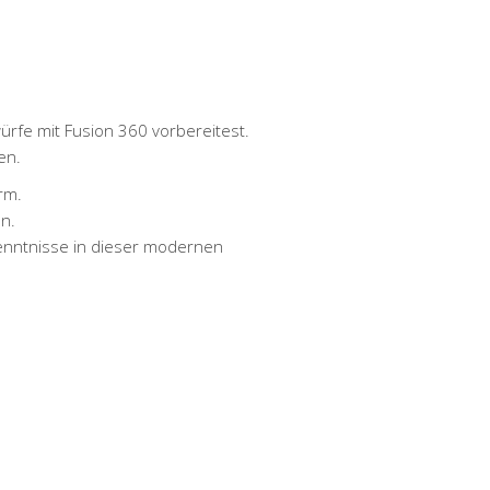
rfe mit Fusion 360 vorbereitest.
en.
rm.
en.
Kenntnisse in dieser modernen