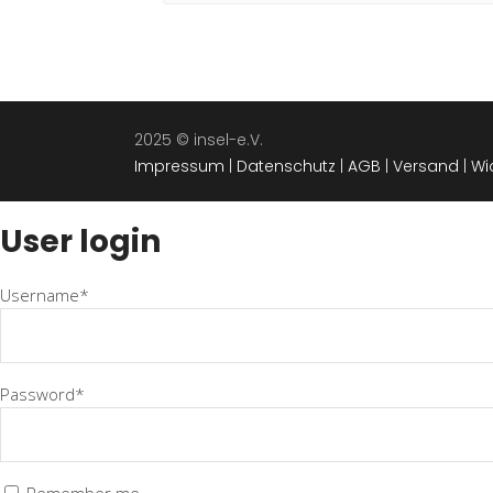
2025 © insel-e.V.
Impressum
|
Datenschutz
|
AGB
|
Versand
|
Wi
User login
Username*
Password*
Remember me