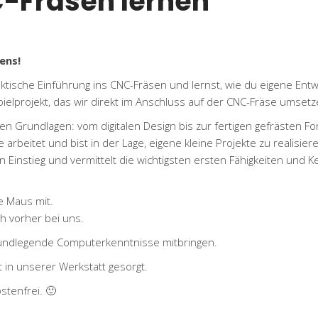
-Fräsen lernen
ens!
ische Einführung ins CNC-Fräsen und lernst, wie du eigene Entwü
ielprojekt, das wir direkt im Anschluss auf der CNC-Fräse umsetz
gen Grundlagen: vom digitalen Design bis zur fertigen gefrästen Fo
rbeitet und bist in der Lage, eigene kleine Projekte zu realisier
Einstieg und vermittelt die wichtigsten ersten Fähigkeiten und 
e Maus mit.
ch vorher bei uns.
rundlegende Computerkenntnisse mitbringen.
 in unserer Werkstatt gesorgt.
stenfrei. 🙂