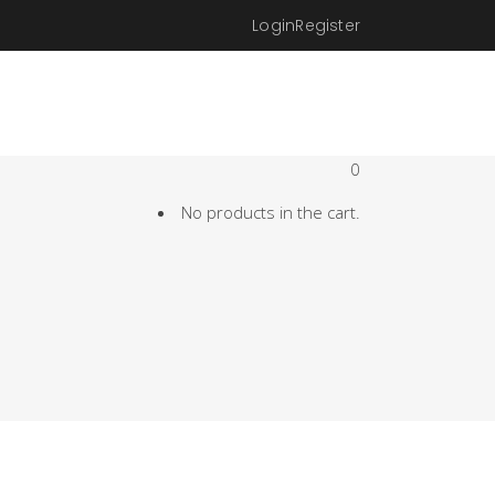
Login
Register
0
No products in the cart.