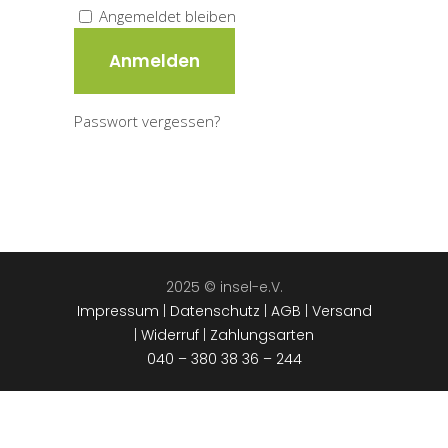
Angemeldet bleiben
Anmelden
Passwort vergessen?
2025 © insel-e.V.
Impressum
|
Datenschutz
|
AGB
|
Versand
|
Widerruf
|
Zahlungsarten
040 – 380 38 36 – 244