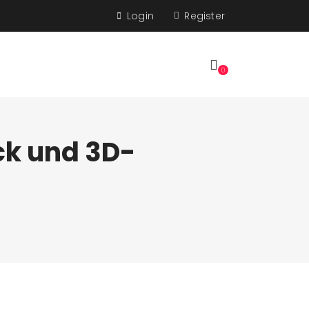
Login
Register
0
ck und 3D-