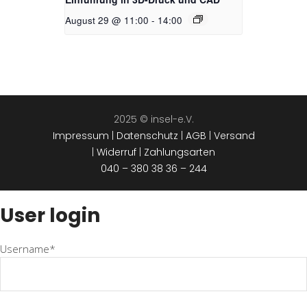
August 29 @ 11:00
-
14:00
2025 © insel-e.V.
Impressum
|
Datenschutz
|
AGB
|
Versand
|
Widerruf
|
Zahlungsarten
040 – 380 38 36 – 244
User login
Username*