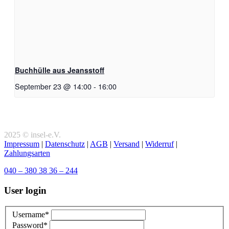
Buchhülle aus Jeansstoff
September 23 @ 14:00
-
16:00
2025 © insel-e.V.
Impressum
|
Datenschutz
|
AGB
|
Versand
|
Widerruf
|
Zahlungsarten
040 – 380 38 36 – 244
User login
Username*
Password*